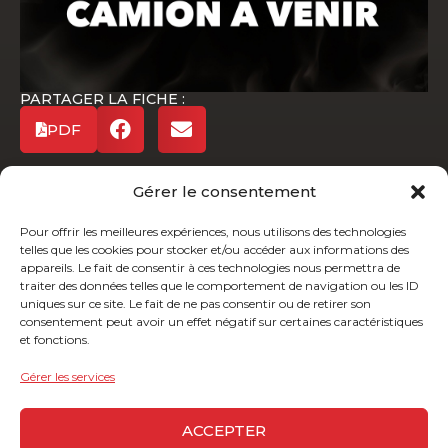
PARTAGER LA FICHE :
PDF
Gérer le consentement
DEMANDER UNE
PARLER À UN
SOUMISSION
CONSEILLER
Pour offrir les meilleures expériences, nous utilisons des technologies
DISPONIBLE AU CARREFOUR DU CAMION
telles que les cookies pour stocker et/ou accéder aux informations des
RIVIÈRE-DU-LOUP
appareils. Le fait de consentir à ces technologies nous permettra de
traiter des données telles que le comportement de navigation ou les ID
# Stock
WS9486
uniques sur ce site. Le fait de ne pas consentir ou de retirer son
consentement peut avoir un effet négatif sur certaines caractéristiques
et fonctions.
Marque
Western Star
Gérer les services
Modèle
47X
ACCEPTER